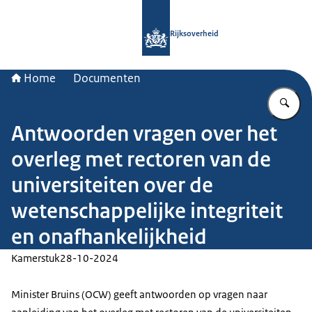
Naar de homepage van Rijksoverheid
Rijksoverheid
Home
Documenten
Vu
Antwoorden vragen over het
overleg met rectoren van de
universiteiten over de
wetenschappelijke integriteit
en onafhankelijkheid
Kamerstuk
28-10-2024
Minister Bruins (OCW) geeft antwoorden op vragen naar