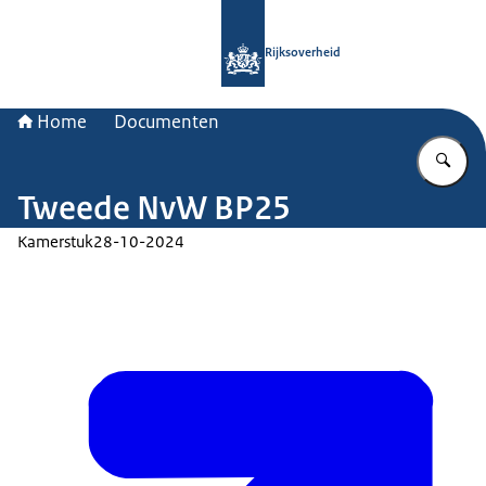
Naar de homepage van Rijksoverheid
Rijksoverheid
Home
Documenten
Vu
Tweede NvW BP25
Kamerstuk
28-10-2024