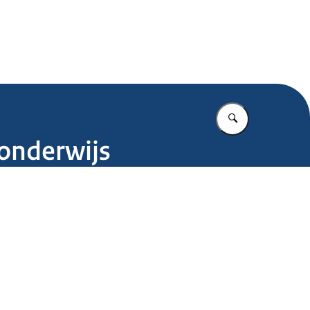
.nl
Vul in wat u z
 onderwijs