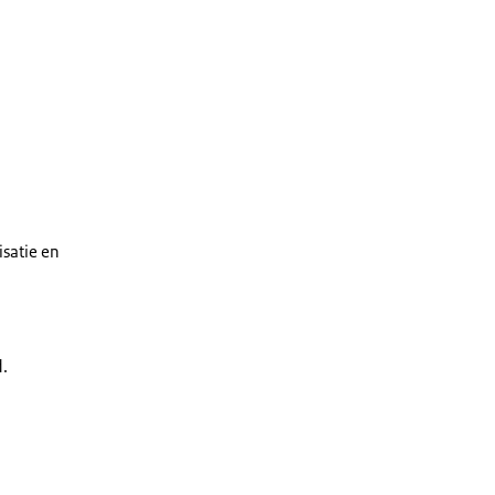
satie en
d.