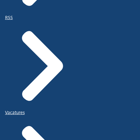
RSS
Vacatures