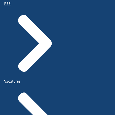
RSS
Vacatures