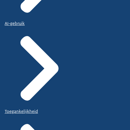
AI-gebruik
Toegankelijkheid