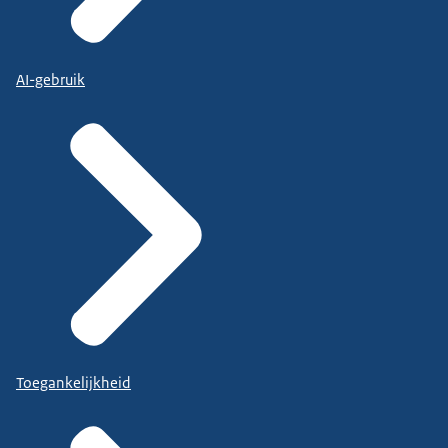
AI-gebruik
Toegankelijkheid