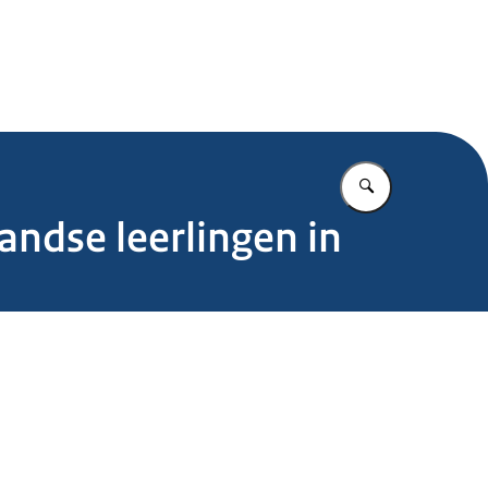
.nl
Vul in wat u z
andse leerlingen in