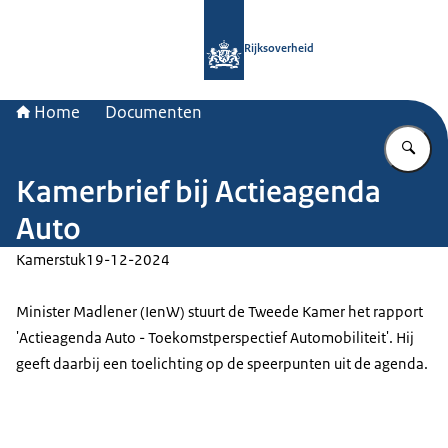
Naar de homepage van Rijksoverheid
Rijksoverheid
Home
Documenten
Vu
Kamerbrief bij Actieagenda
Auto
Kamerstuk
19-12-2024
Minister Madlener (IenW) stuurt de Tweede Kamer het rapport
'Actieagenda Auto - Toekomstperspectief Automobiliteit'. Hij
geeft daarbij een toelichting op de speerpunten uit de agenda.