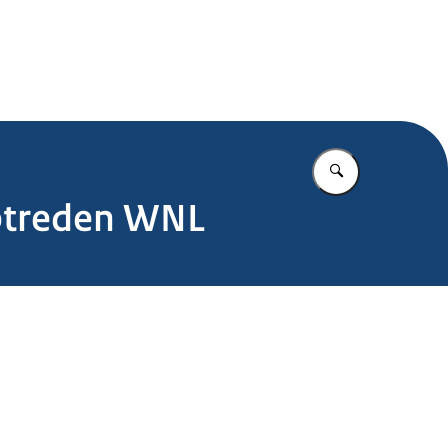
.nl
Vul in wat u z
optreden WNL