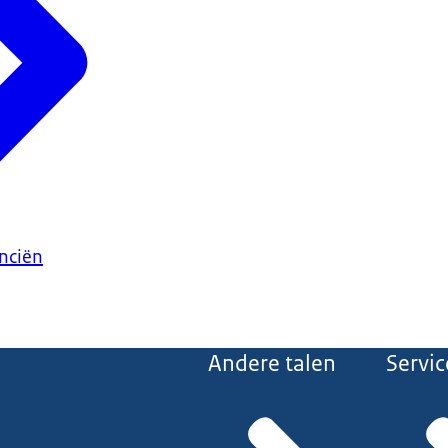
anciën
Andere talen
Servic