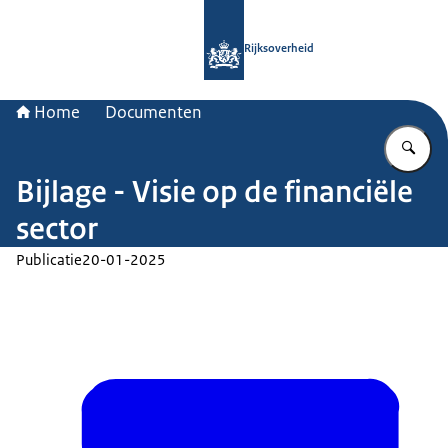
Naar de homepage van Rijksoverheid
Rijksoverheid
Home
Documenten
Vu
Bijlage - Visie op de financiële
sector
Publicatie
20-01-2025