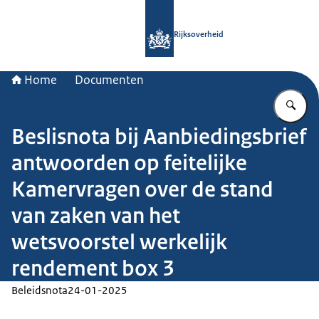
Naar de homepage van Rijksoverheid
Rijksoverheid
Home
Documenten
Vu
Beslisnota bij Aanbiedingsbrief
antwoorden op feitelijke
Kamervragen over de stand
van zaken van het
wetsvoorstel werkelijk
rendement box 3
Beleidsnota
24-01-2025