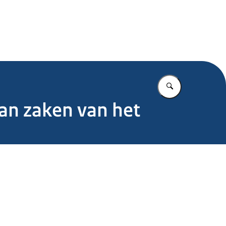
.nl
Vul in wat u z
van zaken van het