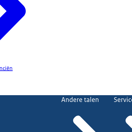
anciën
Andere talen
Servic