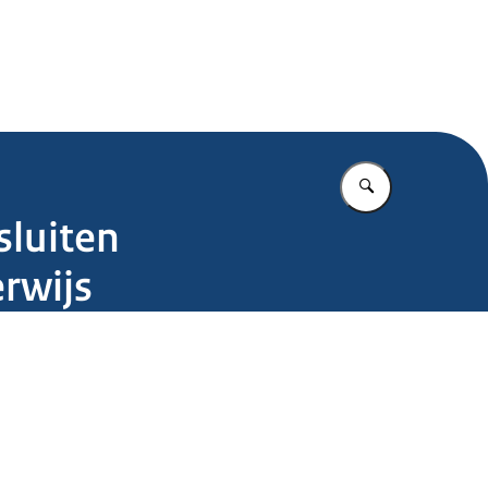
.nl
Vul in wat u z
sluiten
rwijs