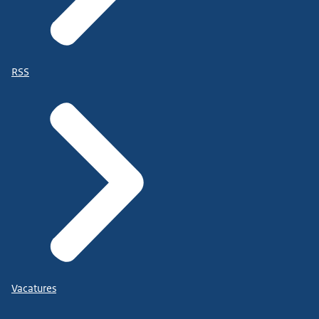
RSS
Vacatures