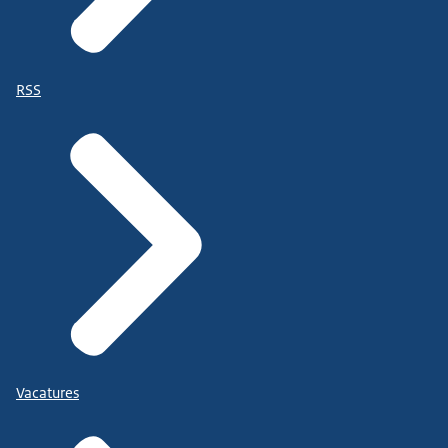
RSS
Vacatures