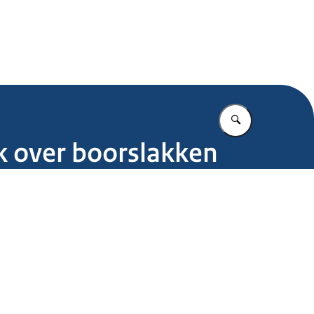
.nl
Vul in wat u z
k over boorslakken