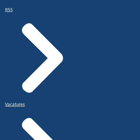
RSS
Vacatures