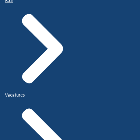
RSS
Vacatures