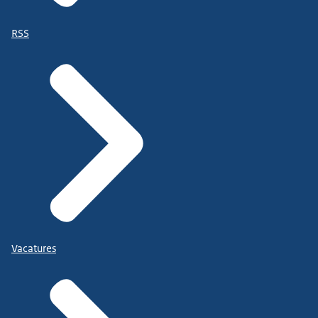
RSS
Vacatures