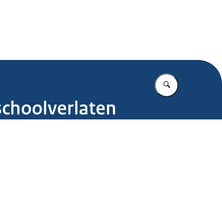
.nl
Vul in wat u z
schoolverlaten