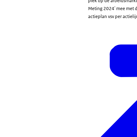
plek op de arbeidsmarkt
Meting 2024' mee met de
actieplan vsv per actielij