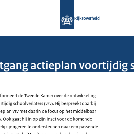
Naar de homepage van Rijksoverheid
Rijksoverheid
gang actieplan voortijdig 
nformeert de Tweede Kamer over de ontwikkeling
tijdig schoolverlaters (vsv). Hij bespreekt daarbij
ieplan vsv met daarin de focus op het middelbaar
 Ook gaat hij in op zijn inzet voor de komende
elijk jongeren te ondersteunen naar een passende