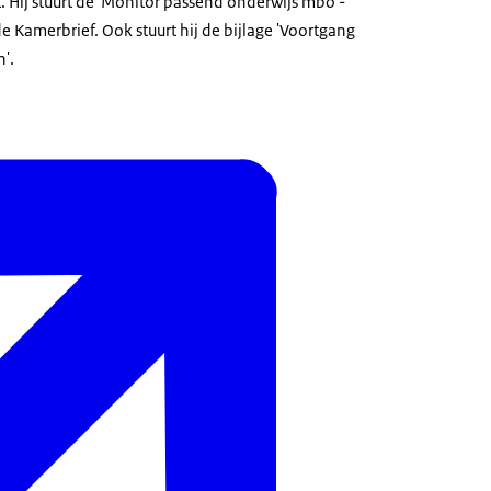
. Hij stuurt de 'Monitor passend onderwijs mbo -
 Kamerbrief. Ook stuurt hij de bijlage 'Voortgang
n'.