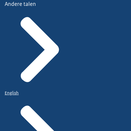
Andere talen
English