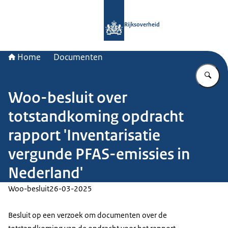
Naar de homepage van Rijksoverheid
Rijksoverheid
Home
Documenten
Vu
Woo-besluit over
totstandkoming opdracht
rapport 'Inventarisatie
vergunde PFAS-emissies in
Nederland'
Woo-besluit
26-03-2025
Besluit op een verzoek om documenten over de