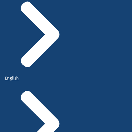
English