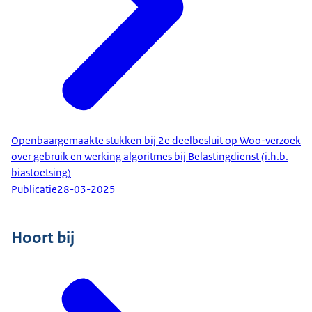
Openbaargemaakte stukken bij 2e deelbesluit op Woo-verzoek
over gebruik en werking algoritmes bij Belastingdienst (i.h.b.
biastoetsing)
Publicatie
28-03-2025
Hoort bij