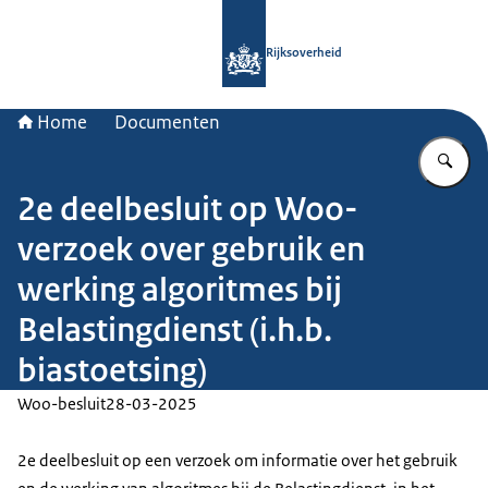
Naar de homepage van Rijksoverheid
Rijksoverheid
Home
Documenten
Vu
2e deelbesluit op Woo-
verzoek over gebruik en
werking algoritmes bij
Belastingdienst (i.h.b.
biastoetsing)
Woo-besluit
28-03-2025
2e deelbesluit op een verzoek om informatie over het gebruik