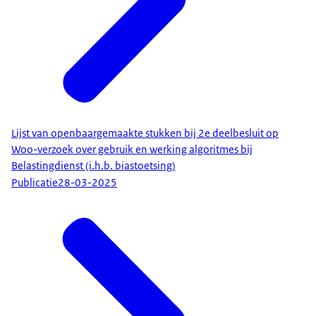
Lijst van openbaargemaakte stukken bij 2e deelbesluit op
Woo-verzoek over gebruik en werking algoritmes bij
Belastingdienst (i.h.b. biastoetsing)
Publicatie
28-03-2025