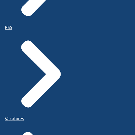
RSS
Vacatures