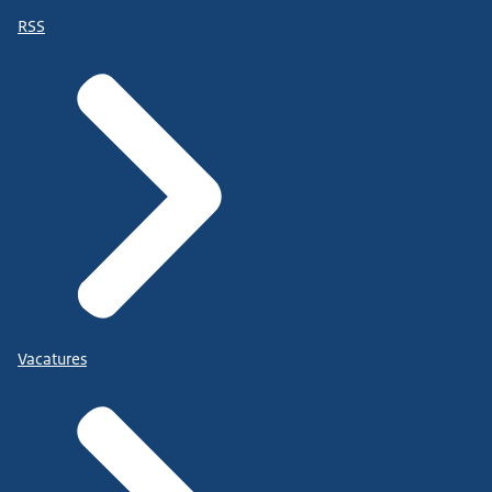
RSS
Vacatures