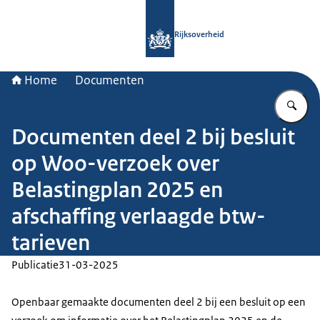
Naar de homepage van Rijksoverheid
Rijksoverheid
Home
Documenten
Vu
Documenten deel 2 bij besluit
op Woo-verzoek over
Belastingplan 2025 en
afschaffing verlaagde btw-
tarieven
Publicatie
31-03-2025
Openbaar gemaakte documenten deel 2 bij een besluit op een