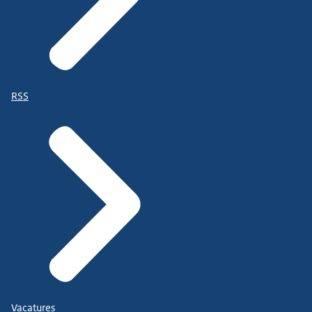
RSS
Vacatures