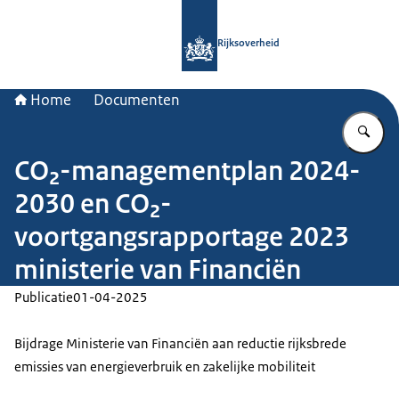
Naar de homepage van Rijksoverheid
Rijksoverheid
Home
Documenten
Vu
CO₂-managementplan 2024-
2030 en CO₂-
voortgangsrapportage 2023
ministerie van Financiën
Publicatie
01-04-2025
Bijdrage Ministerie van Financiën aan reductie rijksbrede
emissies van energieverbruik en zakelijke mobiliteit