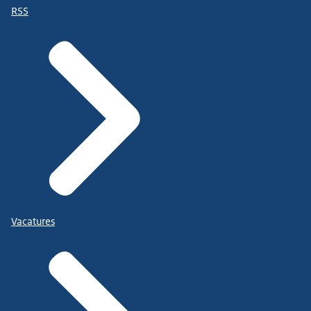
RSS
Vacatures