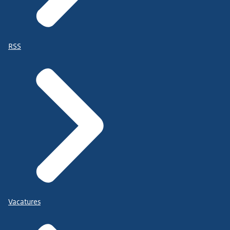
RSS
Vacatures