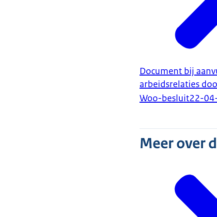
Document bij aanvu
arbeidsrelaties do
Woo-besluit
22-04
Meer over 