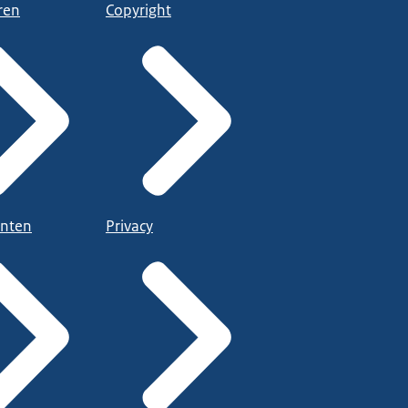
ren
Copyright
nten
Privacy