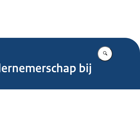
.nl
Vul in wat u z
dernemerschap bij