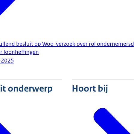
llend besluit op Woo-verzoek over rol ondernemerscha
or loonheffingen
-2025
dit onderwerp
Hoort bij