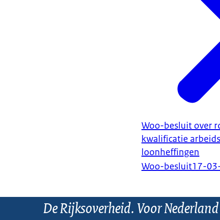
Woo-besluit over r
kwalificatie arbeid
loonheffingen
Woo-besluit
17-03
De Rijksoverheid. Voor Nederland