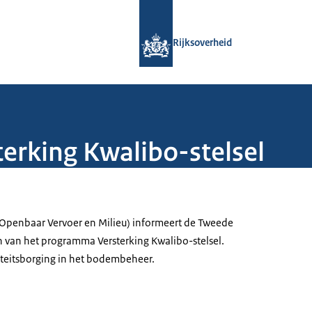
Naar de homepage van Rijksoverheid
Rijksoverheid
terking Kwalibo-stelsel
 (Openbaar Vervoer en Milieu) informeert de Tweede
n van het programma Versterking Kwalibo-stelsel.
iteitsborging in het bodembeheer.