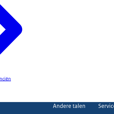
anciën
Andere talen
Servic