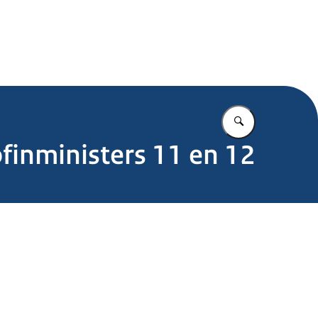
.nl
Vul in wat u z
finministers 11 en 12