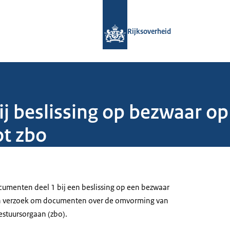
Naar de homepage van Rijksoverheid
Rijksoverheid
j beslissing op bezwaar o
ot zbo
menten deel 1 bij een beslissing op een bezwaar
en verzoek om documenten over de omvorming van
bestuursorgaan (zbo).