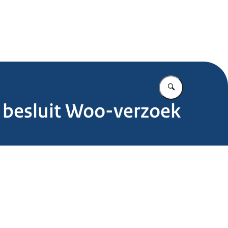
.nl
Vul in wat u z
p besluit Woo-verzoek