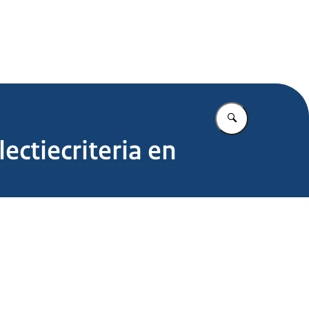
.nl
Vul in wat u z
ctiecriteria en