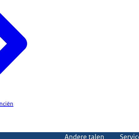
anciën
Andere talen
Servic