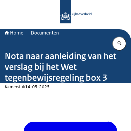
Naar de homepage van Rijksoverheid
Rijksoverheid
Home
Documenten
Vu
Nota naar aanleiding van het
verslag bij het Wet
tegenbewijsregeling box 3
Kamerstuk
14-05-2025