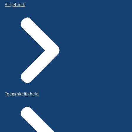
AI-gebruik
Toegankelijkheid