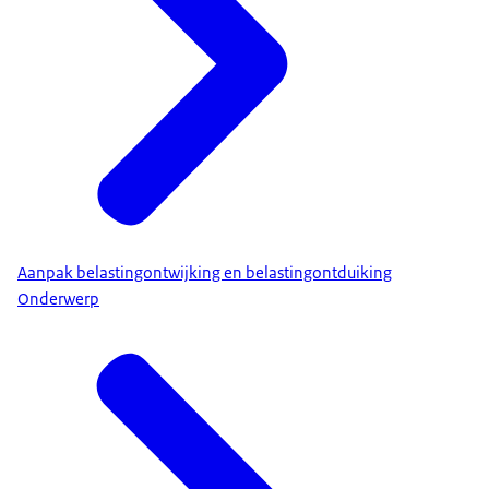
Aanpak belastingontwijking en belastingontduiking
Onderwerp