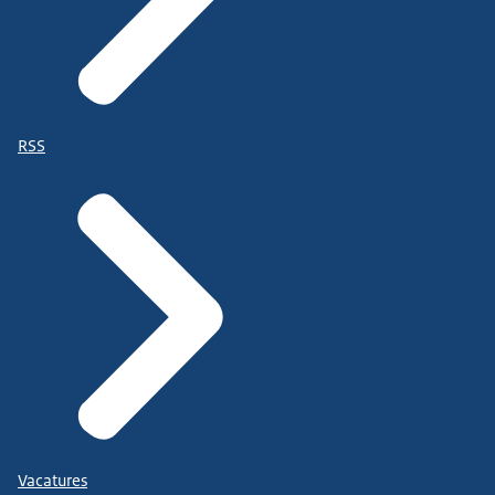
RSS
Vacatures