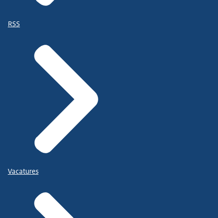
RSS
Vacatures