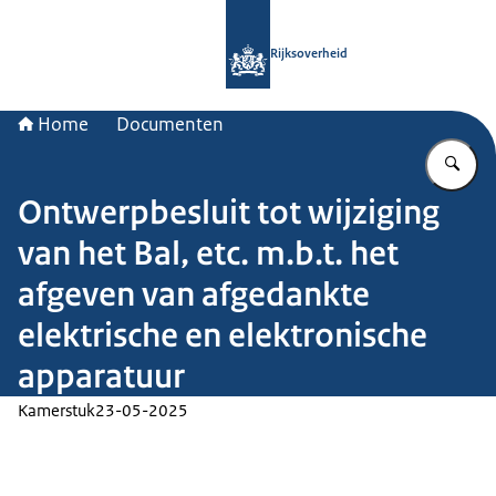
Naar de homepage van Rijksoverheid
Rijksoverheid
Home
Documenten
Vu
Ontwerpbesluit tot wijziging
van het Bal, etc. m.b.t. het
afgeven van afgedankte
elektrische en elektronische
apparatuur
Kamerstuk
23-05-2025