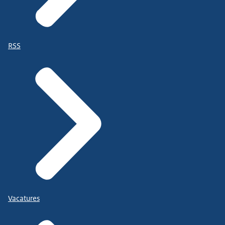
RSS
Vacatures