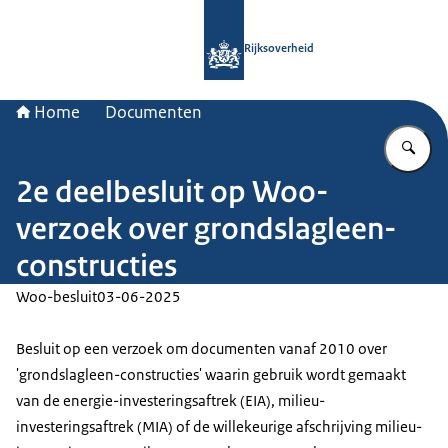
Naar de homepage van Rijksoverheid
Rijksoverheid
Home
Documenten
Vu
2e deelbesluit op Woo-
verzoek over grondslagleen-
constructies
Woo-besluit
03-06-2025
Besluit op een verzoek om documenten vanaf 2010 over
'grondslagleen-constructies' waarin gebruik wordt gemaakt
van de energie-investeringsaftrek (EIA), milieu-
investeringsaftrek (MIA) of de willekeurige afschrijving milieu-