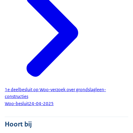
1e deelbesluit op Woo-verzoek over grondslagleen-
constructies
Woo-besluit
24-04-2025
Hoort bij