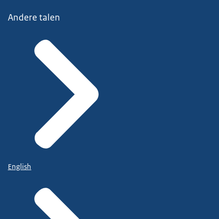
Andere talen
English