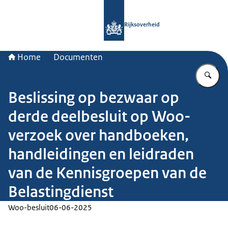
Naar de homepage van Rijksoverheid
Rijksoverheid
Home
Documenten
Vu
Beslissing op bezwaar op
derde deelbesluit op Woo-
verzoek over handboeken,
handleidingen en leidraden
van de Kennisgroepen van de
Belastingdienst
Woo-besluit
06-06-2025