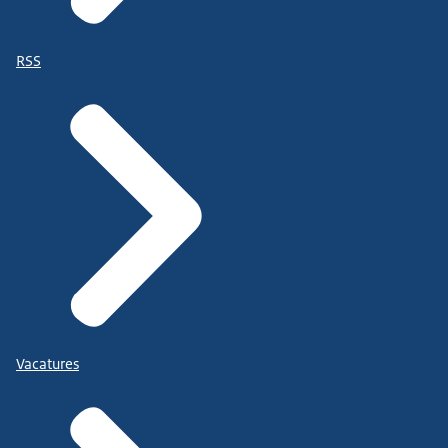
RSS
Vacatures