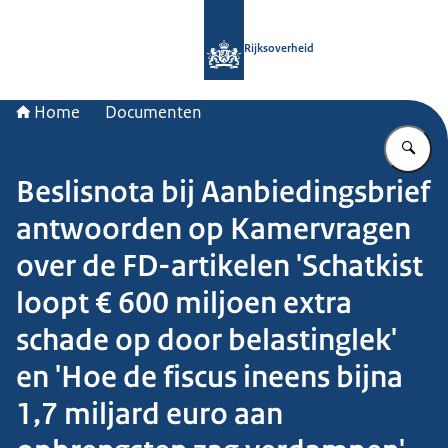
Naar de homepage van Rijksoverheid
Rijksoverheid
Home
Documenten
Vu
Beslisnota bij Aanbiedingsbrief
antwoorden op Kamervragen
over de FD-artikelen 'Schatkist
loopt € 600 miljoen extra
schade op door belastinglek'
en 'Hoe de fiscus ineens bijna
1,7 miljard euro aan