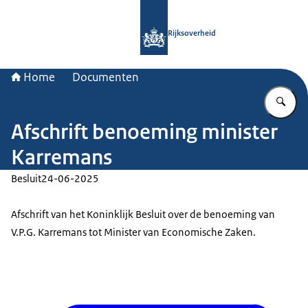
Naar de homepage van Rijksoverheid
Rijksoverheid
Home
Documenten
Vu
Afschrift benoeming minister
Karremans
Besluit
24-06-2025
Afschrift van het Koninklijk Besluit over de benoeming van
V.P.G. Karremans tot Minister van Economische Zaken.