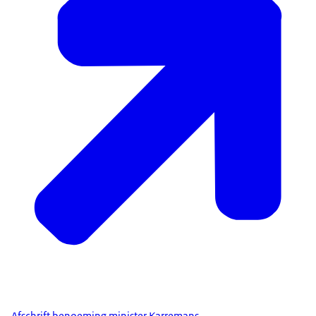
Afschrift benoeming minister Karremans