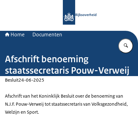
Naar de homepage van Rijksoverheid
Rijksoverheid
Home
Documenten
Vu
Afschrift benoeming
staatssecretaris Pouw-Verweij
Besluit
24-06-2025
Afschrift van het Koninklijk Besluit over de benoeming van
N.J.F. Pouw-Verweij tot staatssecretaris van Volksgezondheid,
Welzijn en Sport.