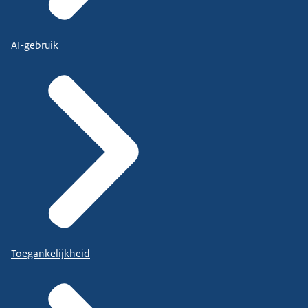
AI-gebruik
Toegankelijkheid