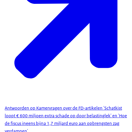
Antwoorden op Kamervragen over de FD-artikelen 'Schatkist
loopt € 600 miljoen extra schade op door belastinglek' en 'Hoe
de fiscus ineens bijna 1,7 miljard euro aan opbrengsten zag
verdampen'