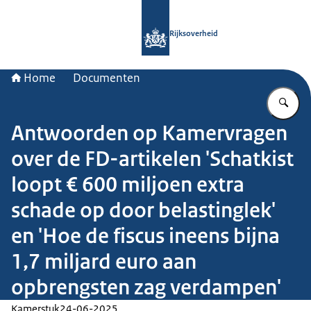
Naar de homepage van Rijksoverheid
Rijksoverheid
Home
Documenten
Vu
Antwoorden op Kamervragen
over de FD-artikelen 'Schatkist
loopt € 600 miljoen extra
schade op door belastinglek'
en 'Hoe de fiscus ineens bijna
1,7 miljard euro aan
opbrengsten zag verdampen'
Kamerstuk
24-06-2025