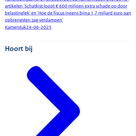
artikelen 'Schatkist loopt € 600 miljoen extra schade op door
belastinglek' en 'Hoe de fiscus ineens bijna 1,7 miljard euro aan
opbrengsten zag verdampen'
Kamerstuk
24-06-2025
Hoort bij