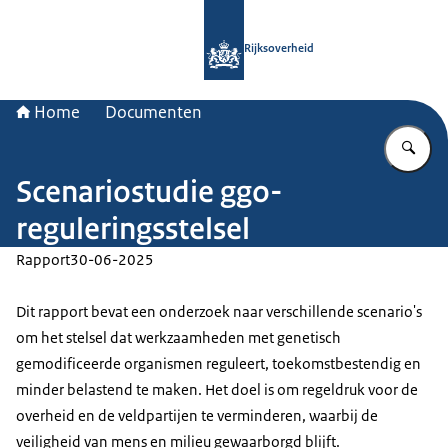
Naar de homepage van Rijksoverheid
Rijksoverheid
Home
Documenten
Vu
Scenariostudie ggo-
reguleringsstelsel
Rapport
30-06-2025
Dit rapport bevat een onderzoek naar verschillende scenario's
om het stelsel dat werkzaamheden met genetisch
gemodificeerde organismen reguleert, toekomstbestendig en
minder belastend te maken. Het doel is om regeldruk voor de
overheid en de veldpartijen te verminderen, waarbij de
veiligheid van mens en milieu gewaarborgd blijft.