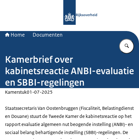
Naar de homepage van Rijksoverheid
Rijksoverheid
Home
Documenten
Vu
Kamerbrief over
kabinetsreactie ANBI-evaluatie
en SBBI-regelingen
Kamerstuk
01-07-2025
Staatssecretaris Van Oostenbruggen (Fiscaliteit, Belastingdienst
en Douane) stuurt de Tweede Kamer de kabinetsreactie op het
rapport evaluatie algemeen nut beogende instelling (ANBI)- en
sociaal belang behartigende instelling (SBBI)-regelingen. De