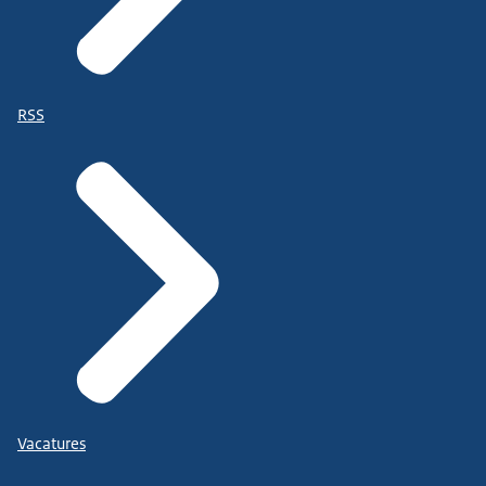
RSS
Vacatures