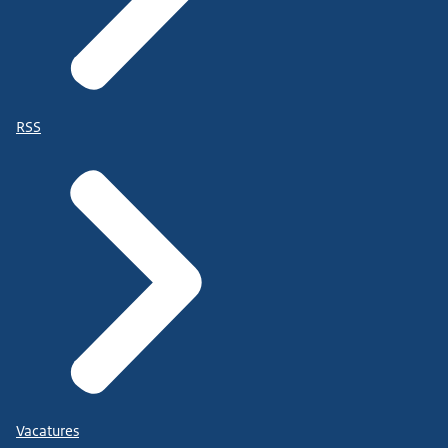
RSS
Vacatures