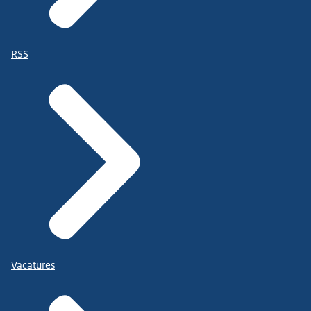
RSS
Vacatures