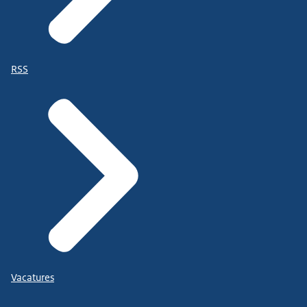
RSS
Vacatures