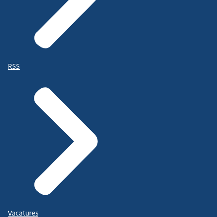
RSS
Vacatures